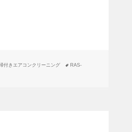
タ
掃付きエアコンクリーニング
RAS-
アコンクリーニング への
グ