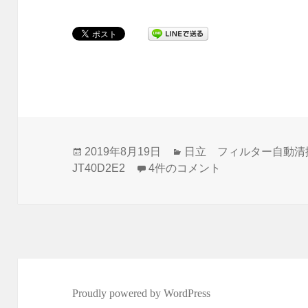
投
カ
2019年8月19日
日立 フィルター自動清
稿
日立のRAS-JT40D2E2のエ
テ
JT40D2E2
4件のコメント
日:
ゴ
リ
ー
Proudly powered by WordPress